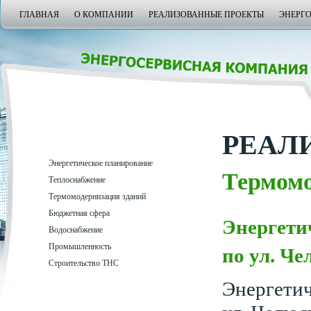
ГЛАВНАЯ
О КОМПАНИИ
РЕАЛИЗОВАННЫЕ ПРОЕКТЫ
ЭНЕРГ
РЕАЛ
Энергетическое планирование
Термомо
Теплоснабжение
Термомодернизация зданий
Бюджетная сфера
Энергети
Водоснабжение
Промышленность
по ул. Че
Строительство ТНС
Энергетич