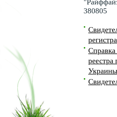
"Райффайз
380805
Свидетел
регистр
Справка 
реестра
Украин
Свидетел