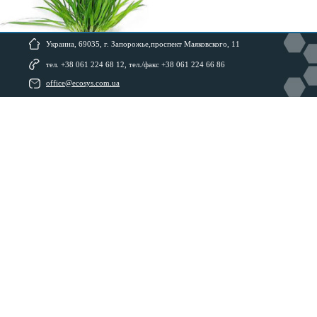
Украина, 69035, г. Запорожье,проспект Маяковского, 11
тел. +38 061 224 68 12, тел./факс +38 061 224 66 86
office@ecosys.com.ua