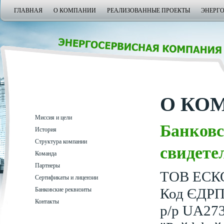
ГЛАВНАЯ
О КОМПАНИИ
РЕАЛИЗОВАННЫЕ ПРОЕКТЫ
ЭНЕРГ
О КО
Миссия и цели
Банковс
История
Структура компании
свидете
Команда
Партнеры
ТОВ ЕСКО
Сертификаты и лицензии
Код ЄДРП
Банковские реквизиты
Контакты
р/р UA27