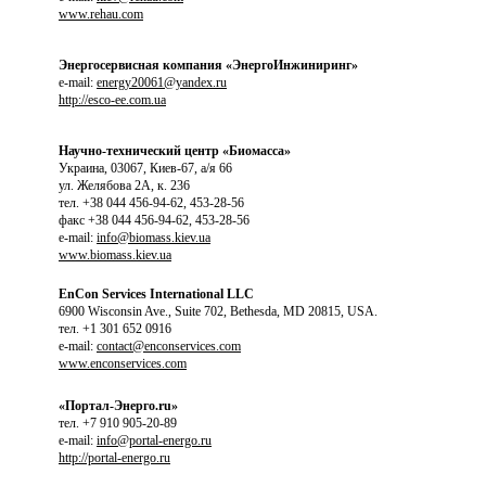
www.rehau.com
Энергосервисная компания «ЭнергоИнжиниринг»
e-mail:
energy20061@yandex.ru
http://esco-ee.com.ua
Научно-технический центр «Биомасса»
Украина, 03067, Киев-67, а/я 66
ул. Желябова 2А, к. 236
тел. +38 044 456-94-62, 453-28-56
факс +38 044 456-94-62, 453-28-56
e-mail:
info@biomass.kiev.ua
www.biomass.kiev.ua
EnCon Services International LLC
6900 Wisconsin Ave., Suite 702, Bethesda, MD 20815, USA.
тел. +1 301 652 0916
e-mail:
contact@enconservices.com
www.enconservices.com
«Портал-Энерго.ru»
тел. +7 910 905-20-89
e-mail:
info@portal-energo.ru
http://portal-energo.ru