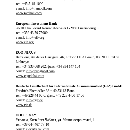
тел. +45 5161 1000
e-mail:
info@ramboll.com
www.ramboll.com/
European Investment Bank
98-100, boulevard Konrad Adenauer L-2950 Luxembourg 3
тел. +352 43 79 75000
e-mail:
info@eib.org
www.eib.org
EQO-NIXUS
Barcelona, Av. de les Garrigues, 46, Edificio OCA Group, 08820 El Prat de
Llobregat
тел. +34 933 668 202, факс: +34 934 147 154
e-mail:
info@eqoglobal.com
www.eqoglobal.com
Deutsche Gesellschaft für Internationale Zusammenarbeit (GIZ) GmbH
Friedrich-Ebert-Allee 36 + 40 53113 Bonn
тел. +49 228 44 60-0, факс: +49 228 4460-17 66
e-mail:
info@giz.de
www.giz.de
ООО РЕХАУ
Украина, Киев / пгт Чабаны, ул. Машиностроителей, 1
тел. +38 044 467-77-10
e-mail:
kiev@rehau.com