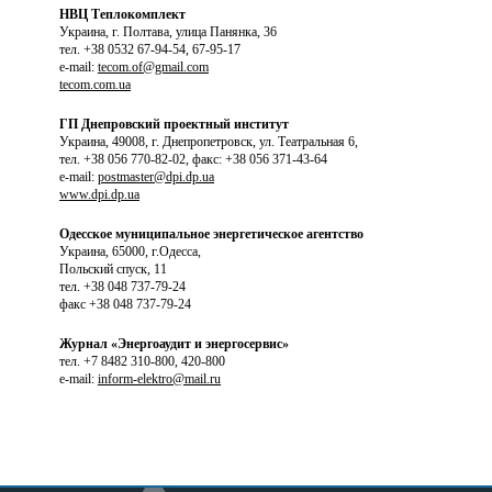
НВЦ Теплокомплект
Украина, г. Полтава, улица Панянка, 36
тел. +38 0532 67-94-54, 67-95-17
e-mail:
tecom.of@gmail.com
tecom.com.ua
ГП Днепровский проектный институт
Украина, 49008, г. Днепропетровск, ул. Театральная 6,
тел. +38 056 770-82-02, факс: +38 056 371-43-64
e-mail:
postmaster@dpi.dp.ua
www.dpi.dp.ua
Одесское муниципальное энергетическое агентство
Украина, 65000, г.Одесса,
Польский спуск, 11
тел. +38 048 737-79-24
факс +38 048 737-79-24
Журнал «Энергоаудит и энергосервис»
тел. +7 8482 310-800, 420-800
e-mail:
inform-elektro@mail.ru