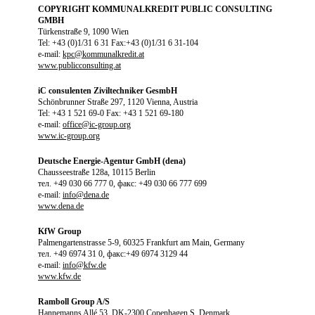
COPYRIGHT KOMMUNALKREDIT PUBLIC CONSULTING
GMBH
Türkenstraße 9, 1090 Wien
Tel: +43 (0)1/31 6 31 Fax:+43 (0)1/31 6 31-104
e-mail:
kpc@kommunalkredit.at
www.publicconsulting.at
iC consulenten Ziviltechniker GesmbH
Schönbrunner Straße 297, 1120 Vienna, Austria
Tel: +43 1 521 69-0 Fax: +43 1 521 69-180
e-mail:
office@ic-group.org
www.ic-group.org
Deutsche Energie-Agentur GmbH (dena)
Chausseestraße 128a, 10115 Berlin
тел. +49 030 66 777 0, факс: +49 030 66 777 699
e-mail:
info@dena.de
www.dena.de
KfW Group
Palmengartenstrasse 5-9, 60325 Frankfurt am Main, Germany
тел. +49 6974 31 0, факс:+49 6974 3129 44
e-mail:
info@kfw.de
www.kfw.de
Ramboll Group A/S
Hannemanns Allé 53, DK-2300 Copenhagen S, Denmark