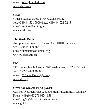
e-mail:
kiev@kev.ebrd.com
www.ebrd.com
USAID
4 Igor Sikorsky Street, Kyiv, Ukraine 04112
тел. +380-44-521-5000 факс: +380-44-521-5245
e-mail:
kyvinfo@usaid.gov
www.usaid.gov
The World Bank
Днепровский спуск, 1, 2 этаж, Киев 01010 Украина
тел. +380-44-490-6671
e-mail:
ukraine@worldbank.org
www.worldbank.org
IFC
2121 Pennsylvania Avenue, NW Washington, DC 20433 USA
тел. +1 (202) 473-1000
e-mail:
MAnnanBrown@ifc.org
www.ifc.org
Green for Growth Fund (GGF)
Carl-von-Noorden Platz 5, 60596 Frankfurt am Main, Germany
Phone: +49 (0) 69 271 035 - 158
e-mail:
ggf.ta@finance-in-motion.com
www.ggf.lu