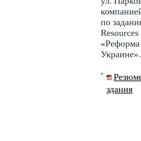
ул. Парко
компание
по задани
Resources
«Реформа 
Украине».
Резюме
здания