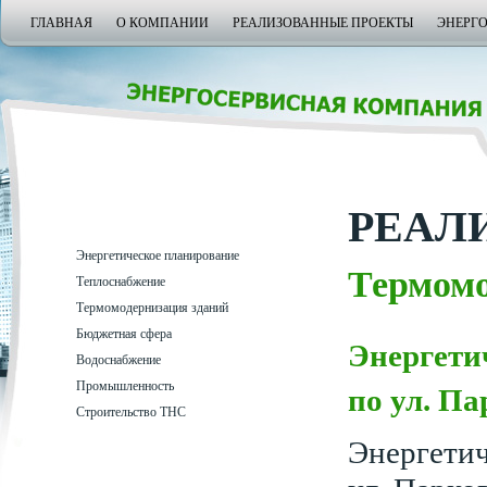
ГЛАВНАЯ
О КОМПАНИИ
РЕАЛИЗОВАННЫЕ ПРОЕКТЫ
ЭНЕРГ
РЕАЛ
Энергетическое планирование
Термомо
Теплоснабжение
Термомодернизация зданий
Бюджетная сфера
Энергети
Водоснабжение
Промышленность
по ул. Па
Строительство ТНС
Энергетич