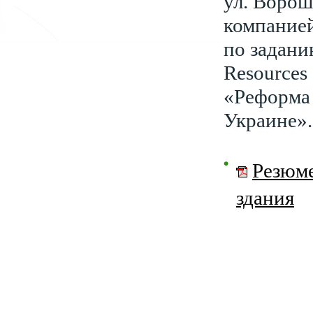
ул. Ворош
компание
по задани
Resources
«Реформа 
Украине».
Резюме
здания