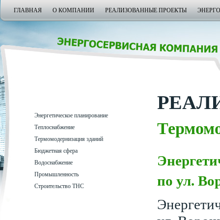
ГЛАВНАЯ
О КОМПАНИИ
РЕАЛИЗОВАННЫЕ ПРОЕКТЫ
ЭНЕРГ
РЕАЛ
Энергетическое планирование
Термомо
Теплоснабжение
Термомодернизация зданий
Бюджетная сфера
Энергети
Водоснабжение
Промышленность
по ул. Во
Строительство ТНС
Энергетич