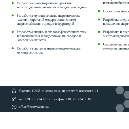
пневмоснабжения
Разработка инвестиционных проектов
термомодернизации жилых и бюджетных зданий
Проектирование 
Разработка муниципальных энергетических
планов и стратегий модернизации систем
Разработка энерг
энергоснабжения городов и территорий
повышения энерг
Разработка энерго- и экологоэффективных схем
Разработка и вн
теплоснабжения и водоснабжения городов и
энергоменеджмен
населённых пунктов
Создание систем 
Разработка системы энергоменеджмента для
экономии финансо
муниципалитетов.
Украина, 69035, г. Запорожье, проспект Маяковского, 11
тел. +38 061 224 68 12, тел./факс +38 061 224 66 86
office@ecosys.com.ua